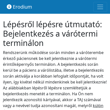
Erodium
Lépésről lépésre útmutató:
Bejelentkezés a várótermi
terminálon
Rendszerünk működése során minden a váróterembe
érkező páciensnek be kell jelentkeznie a várótermi
érintőképernyős terminálon. A bejelentkezés során
kerül be a páciens a várólistába, illetve a bejelentkezés
során aktiválja a korábban lefoglalt időpontját, ha volt
ilyen, így kivétel nélkül mindenkinek be kell jelentkeznie!
Az alábbiakban lépésről lépésre szemléltetjük a
bejelentkezés menetét a terminálon. Ha Ön nem
jelentkezik azonosító kártyával, akkor a TAJ számával
vagy a nevével tudja azonosítani magát, melyről
külön