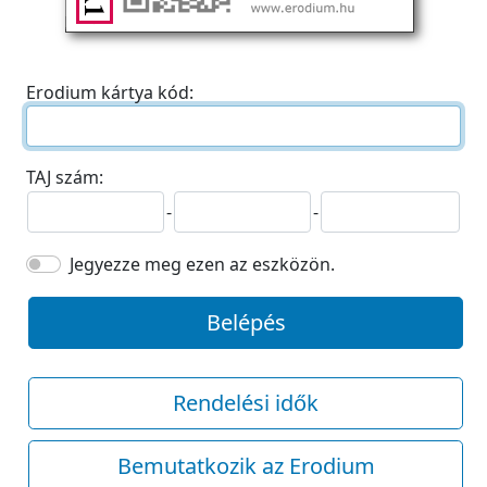
Erodium kártya kód:
TAJ szám:
-
-
Jegyezze meg ezen az eszközön.
Belépés
Rendelési idők
Bemutatkozik az Erodium