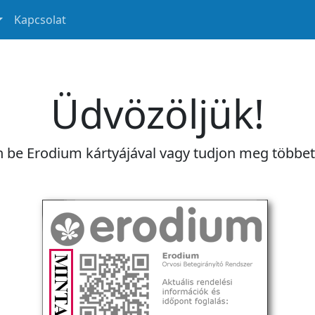
Kapcsolat
Üdvözöljük!
n be Erodium kártyájával vagy tudjon meg többe