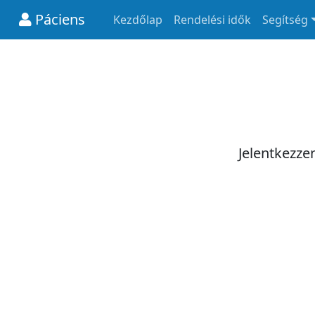
Páciens
Kezdőlap
Rendelési idők
Segítség
Jelentkezze