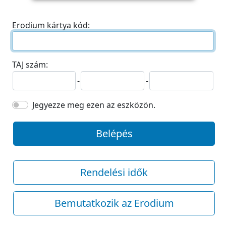
Erodium kártya kód:
TAJ szám:
-
-
Jegyezze meg ezen az eszközön.
Belépés
Rendelési idők
Bemutatkozik az Erodium