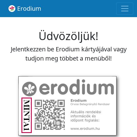
Erodium
Üdvözöljük!
Jelentkezzen be Erodium kártyájával vagy
tudjon meg többet a menüből!