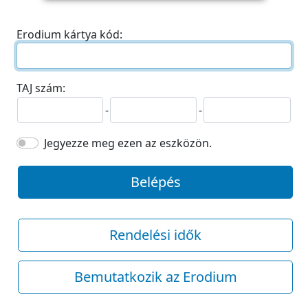
Erodium kártya kód:
TAJ szám:
-
-
Jegyezze meg ezen az eszközön.
Belépés
Rendelési idők
Bemutatkozik az Erodium