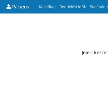
Páciens
Kezdőlap
Rendelési idők
Segítség
Jelentkezze