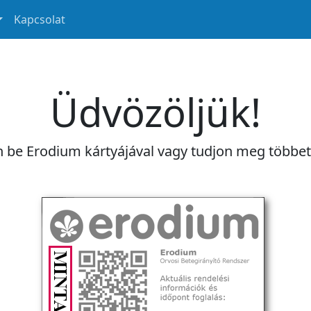
Kapcsolat
Üdvözöljük!
n be Erodium kártyájával vagy tudjon meg többe