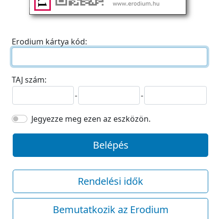
Erodium kártya kód:
TAJ szám:
-
-
Jegyezze meg ezen az eszközön.
Belépés
Rendelési idők
Bemutatkozik az Erodium