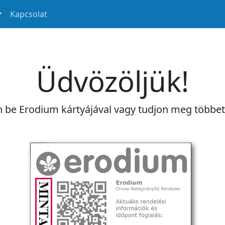
Kapcsolat
Üdvözöljük!
n be Erodium kártyájával vagy tudjon meg többe