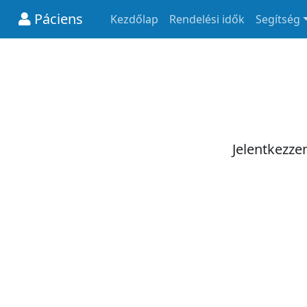
Páciens
Kezdőlap
Rendelési idők
Segítség
Jelentkezze