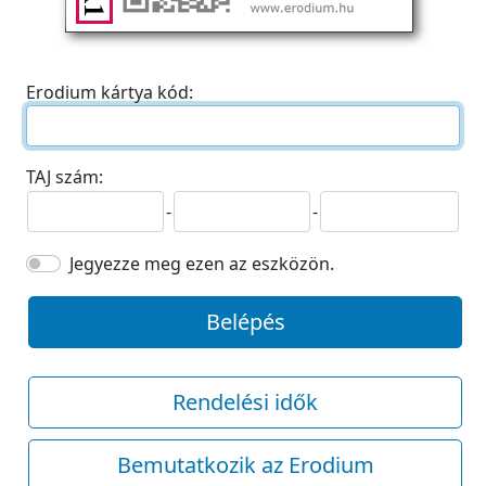
Erodium kártya kód:
TAJ szám:
-
-
Jegyezze meg ezen az eszközön.
Belépés
Rendelési idők
Bemutatkozik az Erodium