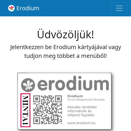
Erodium
Üdvözöljük!
Jelentkezzen be Erodium kártyájával vagy
tudjon meg többet a menüből!