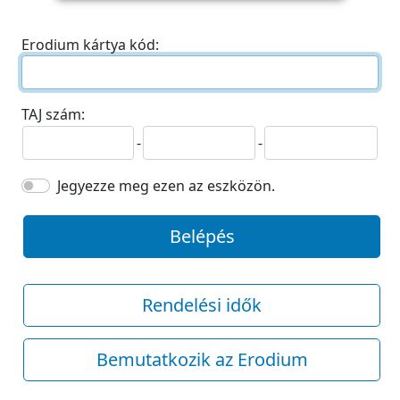
Erodium kártya kód:
TAJ szám:
-
-
Jegyezze meg ezen az eszközön.
Belépés
Rendelési idők
Bemutatkozik az Erodium