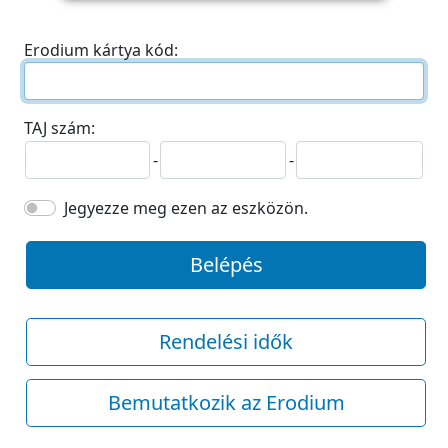
Erodium kártya kód:
TAJ szám:
-
-
Jegyezze meg ezen az eszközön.
Belépés
Rendelési idők
Bemutatkozik az Erodium