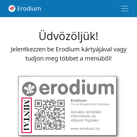
Erodium
Üdvözöljük!
Jelentkezzen be Erodium kártyájával vagy
tudjon meg többet a menüből!