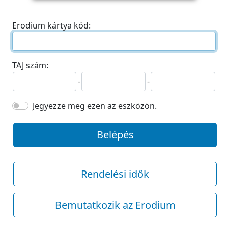
Erodium kártya kód:
TAJ szám:
-
-
Jegyezze meg ezen az eszközön.
Belépés
Rendelési idők
Bemutatkozik az Erodium