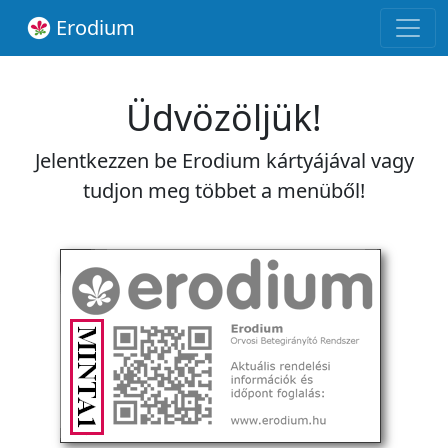
Erodium
Üdvözöljük!
Jelentkezzen be Erodium kártyájával vagy
tudjon meg többet a menüből!