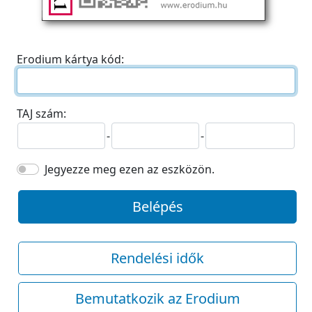
Erodium kártya kód:
TAJ szám:
-
-
Jegyezze meg ezen az eszközön.
Belépés
Rendelési idők
Bemutatkozik az Erodium