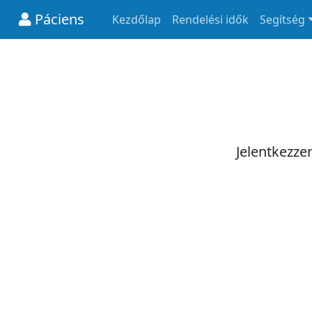
Páciens
Kezdőlap
Rendelési idők
Segítség
Jelentkezze