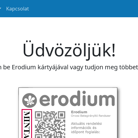
Kapcsolat
Üdvözöljük!
n be Erodium kártyájával vagy tudjon meg többe