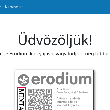
Kapcsolat
Üdvözöljük!
n be Erodium kártyájával vagy tudjon meg többe