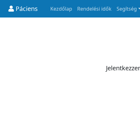
Páciens
Kezdőlap
Rendelési idők
Segítség
Jelentkezze