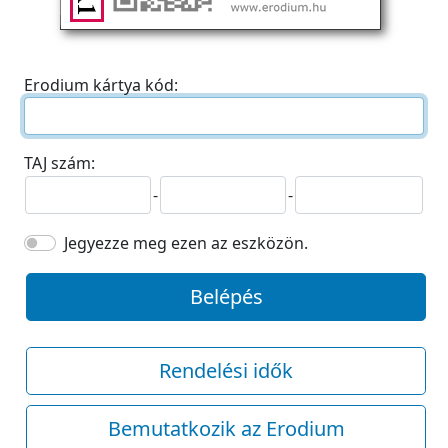
Erodium kártya kód:
TAJ szám:
-
-
Jegyezze meg ezen az eszközön.
Belépés
Rendelési idők
Bemutatkozik az Erodium