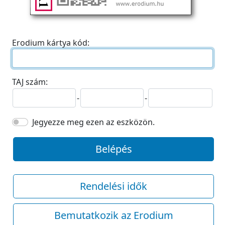
Erodium kártya kód:
TAJ szám:
-
-
Jegyezze meg ezen az eszközön.
Belépés
Rendelési idők
Bemutatkozik az Erodium