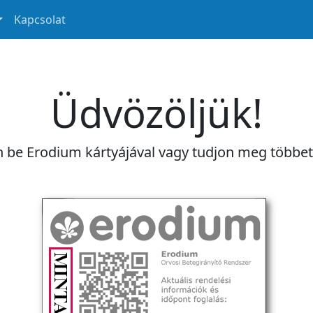
Kapcsolat
Üdvözöljük!
n be Erodium kártyájával vagy tudjon meg többe