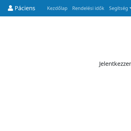
Páciens
Kezdőlap
Rendelési idők
Segítség
Jelentkezze