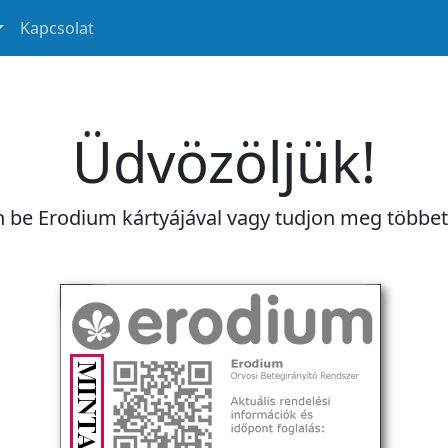
Kapcsolat
Üdvözöljük!
n be Erodium kártyájával vagy tudjon meg többe