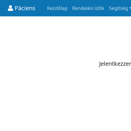
Páciens
Kezdőlap
Rendelési idők
Segítség
Jelentkezze