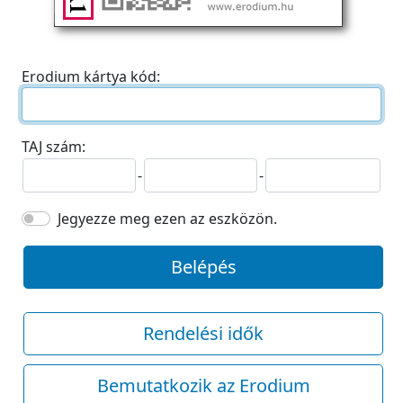
Erodium kártya kód:
TAJ szám:
-
-
Jegyezze meg ezen az eszközön.
Belépés
Rendelési idők
Bemutatkozik az Erodium