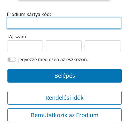
Erodium kártya kód:
TAJ szám:
-
-
Jegyezze meg ezen az eszközön.
Belépés
Rendelési idők
Bemutatkozik az Erodium