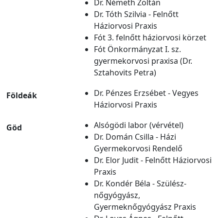
Dr. Németh Zoltán
Dr. Tóth Szilvia - Felnőtt
Háziorvosi Praxis
Fót 3. felnőtt háziorvosi körzet
Fót Önkormányzat I. sz.
gyermekorvosi praxisa (Dr.
Sztahovits Petra)
Dr. Pénzes Erzsébet - Vegyes
Földeák
Háziorvosi Praxis
Alsógödi labor (vérvétel)
Göd
Dr. Domán Csilla - Házi
Gyermekorvosi Rendelő
Dr. Elor Judit - Felnőtt Háziorvosi
Praxis
Dr. Kondér Béla - Szülész-
nőgyógyász,
Gyermeknőgyógyász Praxis