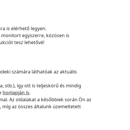
a is elérhető legyen.
monitort egyszerre, közösen is
kciót tesz lehetővé!
ndeki számára láthatóak az aktuális
stb.), így ott is teljeskörű és mindig
ce
honlapján is
.
mmal. Az oldalakat a későbbiek során Ön az
, míg az összes általunk üzemeltetett