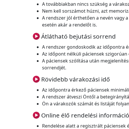
A továbbiakban nincs szükség a várako
Nem kell sorszámot húzni, azt memorizá
A rendszer jól érthetően a nevén vagy a 
esetén akár a rendelőt is.
Átlátható bejutási sorrend
A rendszer gondoskodik az időpontra ér
Az időpont nélküli páciensek szigorúan
A páciensek szólítása után megjelenítésr
sorrendjét.
Rövidebb várakozási idő
Az időpontra érkező páciensek minimális
A rendszer átveszi Öntől a betegirányítás
Ön a várakozók számát és listáját folyam
Online élő rendelési információk
Rendelése alatt a regisztrált páciense