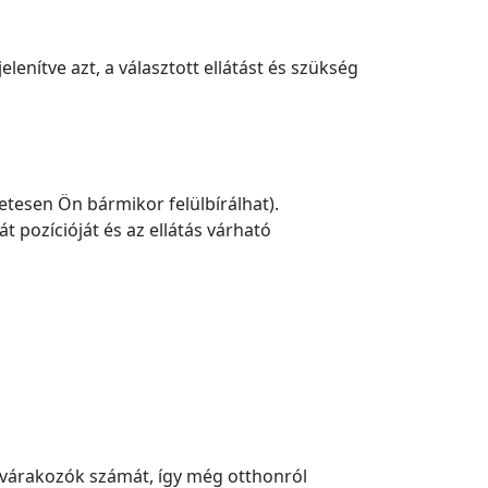
enítve azt, a választott ellátást és szükség
tesen Ön bármikor felülbírálhat).
t pozícióját és az ellátás várható
 várakozók számát, így még otthonról