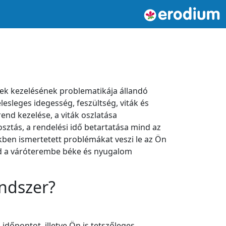
nsek kezelésének problematikája állandó
lesleges idegesség, feszültség, viták és
rend kezelése, a viták oszlatása
osztás, a rendelési idő betartatása mind az
ekben ismertetett problémákat veszi le az Ön
ind a váróterembe béke és nyugalom
endszer?
dőpontot, illetve Ön is tetszőleges