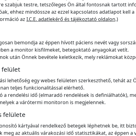
e szabjuk testre, tetszőleges Ön által fontosnak tartott inf
tóak, ehhez mindössze az ezzel kapcsolatos adatlapot kell a
nformáció az
I.C.E. adatlekérő és tájékoztató oldalon
.)
gosan bemondja az éppen hívott páciens nevét vagy sorszámá
ben a monitor kisfilmeket, betegoktató anyagokat vetít.
mok után Önnek bevétele keletkezik, mely reklámokat közp
felület
ítási lehetőség egy webes felületen szerkeszthető, tehát a
an teljes funkcionalitással elérhető.
 a rendelési idő (elmaradó rendelések is definiálhatók), 
melyek a várótermi monitoron is megjelennek.
 felülete
onosító kártyával rendelkező betegek léphetnek be, itt bi
tik meg az aktuális várakozási idő statisztikákat, az éppen