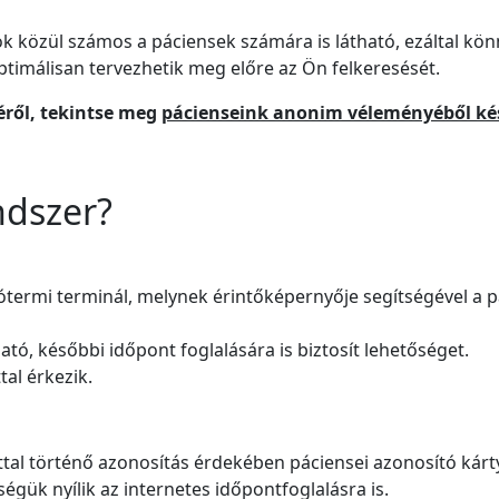
ok közül számos a páciensek számára is látható, ezáltal kö
optimálisan tervezhetik meg előre az Ön felkeresését.
ről, tekintse meg
pácienseink anonim véleményéből kés
ndszer?
termi terminál, melynek érintőképernyője segítségével a p
tó, későbbi időpont foglalására is biztosít lehetőséget.
al érkezik.
tal történő azonosítás érdekében páciensei azonosító kárt
égük nyílik az internetes időpontfoglalásra is.