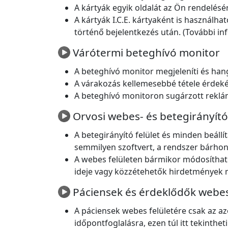
A kártyák egyik oldalát az Ön rendelésér
A kártyák I.C.E. kártyaként is használha
történő bejelentkezés után. (További i
Várótermi beteghívó monitor
A beteghívó monitor megjeleníti és han
A várakozás kellemesebbé tétele érdeké
A beteghívó monitoron sugárzott reklá
Orvosi webes- és betegirányító 
A betegirányító felület és minden beáll
semmilyen szoftvert, a rendszer bárhonn
A webes felületen bármikor módosítható
ideje vagy közzétehetők hirdetmények 
Páciensek és érdeklődők webes
A páciensek webes felületére csak az az
időpontfoglalásra, ezen túl itt tekinthe