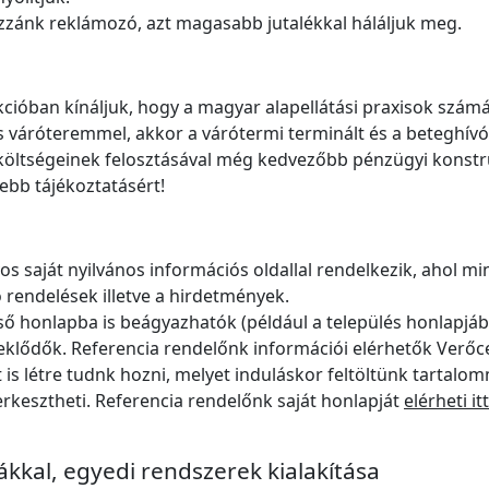
zánk reklámozó, azt magasabb jutalékkal háláljuk meg.
ióban kínáljuk, hogy a magyar alapellátási praxisok számár
váróteremmel, akkor a várótermi terminált és a beteghívó 
i költségeinek felosztásával még kedvezőbb pénzügyi konstru
ebb tájékoztatásért!
 saját nyilvános információs oldallal rendelkezik, ahol mi
 rendelések illetve a hirdetmények.
ő honlapba is beágyazhatók (például a település honlapjába, 
deklődők. Referencia rendelőnk információi elérhetők Verő
 is létre tudnk hozni, melyet induláskor feltöltünk tartalo
rkesztheti. Referencia rendelőnk saját honlapját
elérheti itt
kal, egyedi rendszerek kialakítása