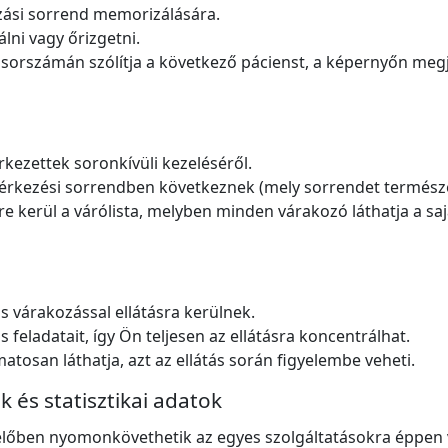
zási sorrend memorizálására.
lni vagy őrizgetni.
sorszámán szólítja a következő pácienst, a képernyőn megjel
kezettek soronkívüli kezeléséről.
 érkezési sorrendben következnek (mely sorrendet természe
e kerül a várólista, melyben minden várakozó láthatja a sajá
 várakozással ellátásra kerülnek.
 feladatait, így Ön teljesen az ellátásra koncentrálhat.
atosan láthatja, azt az ellátás során figyelembe veheti.
 és statisztikai adatok
k élőben nyomonkövethetik az egyes szolgáltatásokra éppen