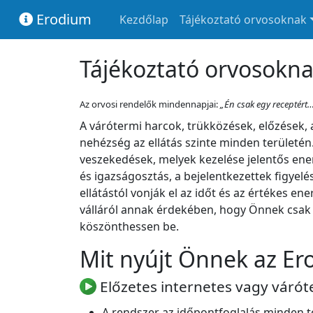
Erodium
Kezdőlap
Tájékoztató orvosoknak
Tájékoztató orvosokn
Az orvosi rendelők mindennapjai:
„Én csak egy receptért
A várótermi harcok, trükközések, előzések, 
nehézség az ellátás szinte minden területén.
veszekedések, melyek kezelése jelentős energ
és igazságosztás, a bejelentkezettek figyelé
ellátástól vonják el az időt és az értékes e
válláról annak érdekében, hogy Önnek csak 
köszönthessen be.
Mit nyújt Önnek az Er
Előzetes internetes vagy várót
A rendszer az időpontfoglalás minden te