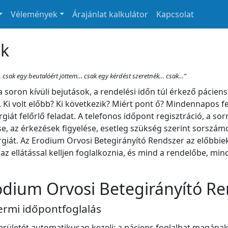
Vélemények
Árajánlat kalkulátor
Kapcsolat
ak
… csak egy beutalóért jöttem… csak egy kérdést szeretnék… csak…”
a soron kívüli bejutások, a rendelési időn túl érkező pácie
 Ki volt előbb? Ki következik? Miért pont ő? Mindennapos fe
iát felőrlő feladat. A telefonos időpont regisztráció, a sor
se, az érkezések figyelése, esetleg szükség szerint sorszám
nergiát. Az Erodium Orvosi Betegirányító Rendszer az előbbi
az ellátással kelljen foglalkoznia, és mind a rendelőbe, m
odium Orvosi Betegirányító R
ermi időpontfoglalás
rületét automatikusan kezeli: a páciens foglalhat magának i