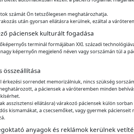
ontok számát Ön tetszőlegesen meghatározhatja.
akozás után gyorsan ellátásra kerülnek, ezáltal a várótere
ző páciensek kulturált fogadása
őképernyős terminál formájában XXI. századi technológiával
tó nagy képernyőn megjelenő néven vagy sorszámán túl a pá
 összeállítása
l érkezési sorrendet memorizálniuk, nincs szükség sorsz
meghatározott, a páciensek a váróteremben minden behívás 
kísérhet.
sak asszisztensi ellátásra) várakozó páciensek külön sorba
ós kismamákat, a csecsemőket, vagy gyermek pácienseit n
zá.
egoktató anyagok és reklámok kerülnek vetíté