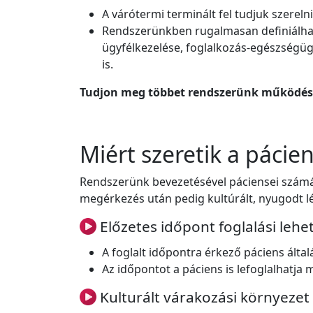
A várótermi terminált fel tudjuk szere
Rendszerünkben rugalmasan definiálható
ügyfélkezelése, foglalkozás-egészségüg
is.
Tudjon meg többet rendszerünk működés
Miért szeretik a pácie
Rendszerünk bevezetésével páciensei számá
megérkezés után pedig kultúrált, nyugodt l
Előzetes időpont foglalási lehe
A foglalt időpontra érkező páciens álta
Az időpontot a páciens is lefoglalhatja 
Kulturált várakozási környezet