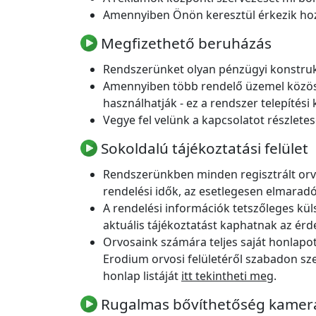
Amennyiben Önön keresztül érkezik hoz
Megfizethető beruházás
Rendszerünket olyan pénzügyi konstrukc
Amennyiben több rendelő üzemel közös 
használhatják - ez a rendszer telepítés
Vegye fel velünk a kapcsolatot részletes
Sokoldalú tájékoztatási felület
Rendszerünkben minden regisztrált orvos
rendelési idők, az esetlegesen elmaradó
A rendelési információk tetszőleges küls
aktuális tájékoztatást kaphatnak az ér
Orvosaink számára teljes saját honlapot
Erodium orvosi felületéről szabadon sze
honlap listáját
itt tekintheti meg
.
Rugalmas bővíthetőség kamerák