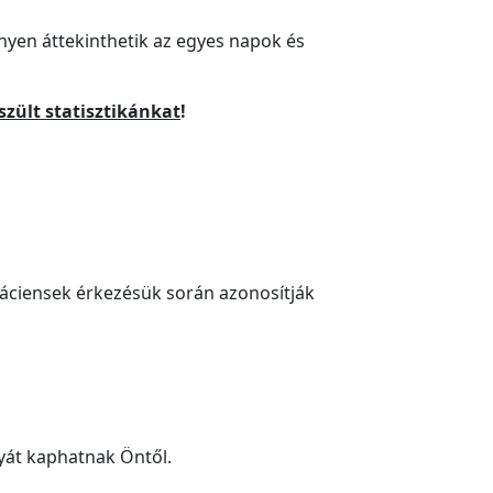
nnyen áttekinthetik az egyes napok és
zült statisztikánkat
!
áciensek érkezésük során azonosítják
yát kaphatnak Öntől.