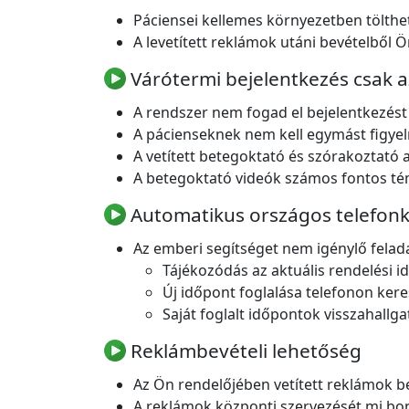
Páciensei kellemes környezetben tölthet
A levetített reklámok utáni bevételből 
Várótermi bejelentkezés csak a
A rendszer nem fogad el bejelentkezést 
A pácienseknek nem kell egymást figyel
A vetített betegoktató és szórakoztató 
A betegoktató videók számos fontos tém
Automatikus országos telefonkö
Az emberi segítséget nem igénylő felad
Tájékozódás az aktuális rendelési i
Új időpont foglalása telefonon kere
Saját foglalt időpontok visszahallga
Reklámbevételi lehetőség
Az Ön rendelőjében vetített reklámok be
A reklámok központi szervezését mi bon