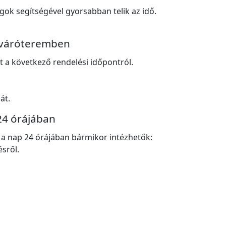
gok segítségével gyorsabban telik az idő.
a váróteremben
t a következő rendelési időpontról.
át.
24 órájában
 a nap 24 órájában bármikor intézhetők:
ésről.