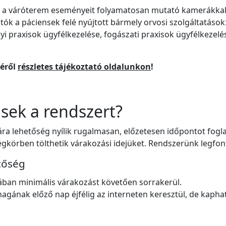
lni a váróterem eseményeit folyamatosan mutató kamerákkal
k a páciensek felé nyújtott bármely orvosi szolgáltatások
yi praxisok ügyfélkezelése, fogászati praxisok ügyfélkezel
éről
részletes tájékoztató oldalunkon
!
nsek a rendszert?
ra lehetőség nyílik rugalmasan, előzetesen időpontot fogl
égkörben tölthetik várakozási idejüket. Rendszerünk legfo
tőség
lában minimális várakozást követően sorrakerül.
magának előző nap éjfélig az interneten keresztül, de kaphat 