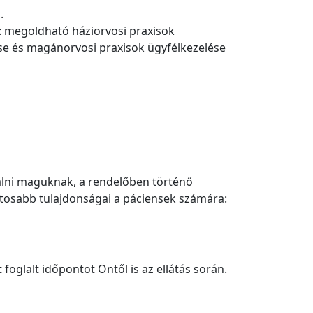
.
: megoldható háziorvosi praxisok
ése és magánorvosi praxisok ügyfélkezelése
alni maguknak, a rendelőben történő
ntosabb tulajdonságai a páciensek számára:
foglalt időpontot Öntől is az ellátás során.