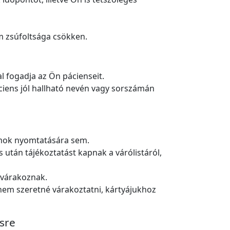
m zsúfoltsága csökken.
 fogadja az Ön pácienseit.
ciens jól hallható nevén vagy sorszámán
ámok nyomtatására sem.
után tájékoztatást kapnak a várólistáról,
n várakoznak.
em szeretné várakoztatni, kártyájukhoz
sre