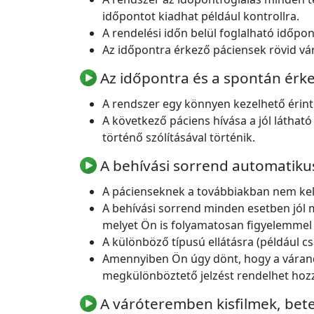
időpontot kiadhat például kontrollra.
A rendelési időn belül foglalható időp
Az időpontra érkező páciensek rövid vár
Az időpontra és a spontán érke
A rendszer egy könnyen kezelhető érint
A következő páciens hívása a jól látha
történő szólításával történik.
A behívási sorrend automatikus
A pácienseknek a továbbiakban nem kel
A behívási sorrend minden esetben jól 
melyet Ön is folyamatosan figyelemmel 
A különböző típusú ellátásra (például c
Amennyiben Ön úgy dönt, hogy a várand
megkülönböztető jelzést rendelhet hoz
A váróteremben kisfilmek, bet