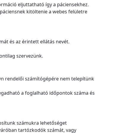
ormáció eljuttatható így a páciensekhez.
 páciensnek kitöltenie a webes felületre
t és az érintett ellátás nevét.
ontilag szervezünk.
z Ön rendelői számítógépére nem telepítünk
megadható a foglalható időpontok száma és
ztosítunk számukra lehetőséget
 a váróban tartózkodók számát, vagy