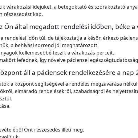
ik várakozási idejüket, a betegoktató és szórakoztató anya
Ön részesedést kap.
z Ön által megadott rendelési időben, béke 
a rendelési időn túl, de tájékoztatja a későn érkező páciens
nük, a behívási sorrend jól meghatározott.
anyagok kellemesebbé teszik a várakozás perceit.
akört lefednek, így növelve páciensei egészségtudatosság
zpont áll a páciensek rendelkezésére a nap 
atok a központ segítségével a rendelés megzavarása nélkül
dőkről, elmaradó rendelésekről, szabadságról és helyettesít
sztül.
tása.
vételéből Önt részesedés illeti meg.
yolítjuk.