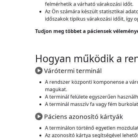
felmérhetik a várható várakozási időt.
Az Ön számára készült statisztikai adat
időszakok tipikus várakozási időit, így 
Tudjon meg többet a páciensek véleményé
Hogyan működik a re
Várótermi terminál
A rendszer központi komponense a váró
magukat.
A terminál felülete egyszerűen használha
A terminál masszív fa vagy fém burkolatt
Páciens azonosító kártyák
A terminálon történő egyetlen mozdulat
Az azonosító kártya segítségével lehetős