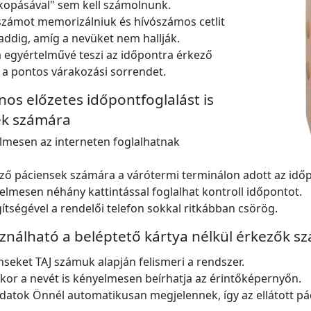
kopásával" sem kell számolnunk.
rszámot memorizálniuk és hívószámos cetlit
ddig, amíg a nevüket nem hallják.
a egyértelművé teszi az időpontra érkező
 a pontos várakozási sorrendet.
nos előzetes időpontfoglalást is
sek számára
lmesen az interneten foglalhatnak
ző páciensek számára a várótermi terminálon adott az időp
elmesen néhány kattintással foglalhat kontroll időpontot.
ítségével a rendelői telefon sokkal ritkábban csörög.
álható a beléptető kártya nélkül érkezők sz
nseket TAJ számuk alapján felismeri a rendszer.
kkor a nevét is kényelmesen beírhatja az érintőképernyőn.
adatok Önnél automatikusan megjelennek, így az ellátott pá