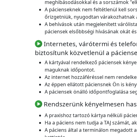
meghibásodásokkal és a sorszámok "el
A pácienseknek nem feltétlenül kell so
őrizgetniük, nyugodtan várakozhatnak a
A behívások után megjelenített várólist
páciensek elsőbbségi hívásának okát és
Internetes, várótermi és telefo
biztosítunk közvetlenül a pácien
A kártyával rendelkező páciensek kénye
maguknak időpontot.
Az internet hozzáféréssel nem rendelke
Az éppen ellátott páciensnek Ön is kény
A páciensek önálló időpontfoglalása seg
Rendszerünk kényelmesen haszn
A praxishoz tartozó kártya nélküli pácie
Ha a páciens nem tudja a TAJ számát, a
A páciens által a terminálon megadott 