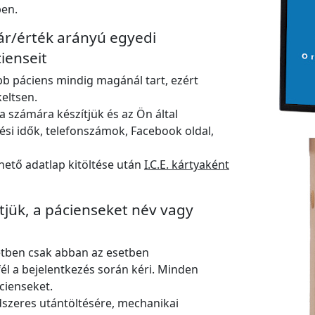
ben.
ár/érték arányú egyedi
cienseit
bb páciens mindig magánál tart, ezért
eltsen.
a számára készítjük és az Ön által
ési idők, telefonszámok, Facebook oldal,
rhető adatlap kitöltése után
I.C.E. kártyaként
tjük, a pácienseket név vagy
tétben csak abban az esetben
él a bejelentkezés során kéri. Minden
cienseket.
szeres utántöltésére, mechanikai