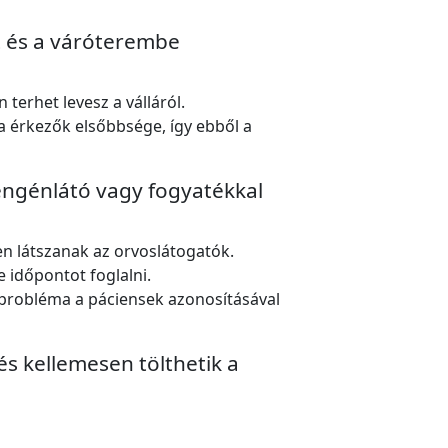
t és a váróterembe
terhet levesz a válláról.
a érkezők elsőbbsége, így ebből a
yengénlátó vagy fogyatékkal
n látszanak az orvoslátogatók.
 időpontot foglalni.
s probléma a páciensek azonosításával
s kellemesen tölthetik a