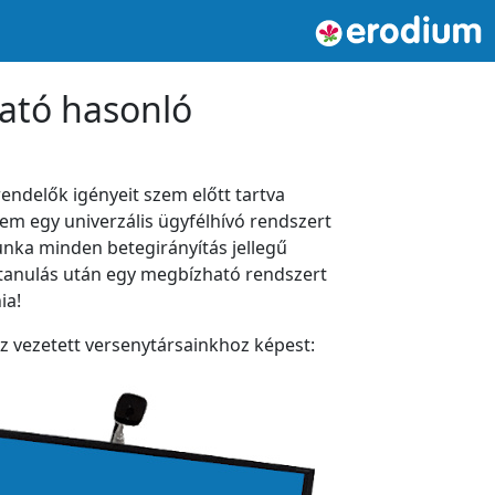
ató hasonló
endelők igényeit szem előtt tartva
nem egy univerzális ügyfélhívó rendszert
unka minden betegirányítás jellegű
tanulás után egy megbízható rendszert
ia!
 vezetett versenytársainkhoz képest: