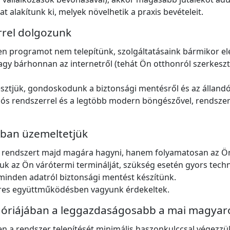
 alakítunk ki, melyek növelhetik a praxis bevételeit.
rrel dolgozunk
 programot nem telepítünk, szolgáltatásaink bármikor elé
y bárhonnan az internetről (tehát Ön otthonról szerkeszthe
sztjük, gondoskodunk a biztonsági mentésről és az állandó 
s rendszerrel és a legtöbb modern böngészővel, rendszerü
ban üzemeltetjük
 rendszert majd magára hagyni, hanem folyamatosan az Ön m
tjuk az Ön várótermi terminálját, szükség esetén gyors techn
minden adatról biztonsági mentést készítünk.
eres együttműködésben vagyunk érdekeltek.
óriájában a leggazdaságosabb a mai magyaro
n a rendszer telepítését minimális haszonkulccsal végezz