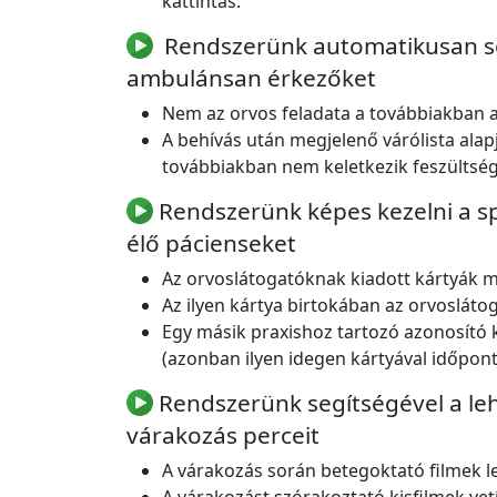
kattintás.
Rendszerünk automatikusan sorb
ambulánsan érkezőket
Nem az orvos feladata a továbbiakban az
A behívás után megjelenő várólista alap
továbbiakban nem keletkezik feszültség
Rendszerünk képes kezelni a sp
élő pácienseket
Az orvoslátogatóknak kiadott kártyák m
Az ilyen kártya birtokában az orvosláto
Egy másik praxishoz tartozó azonosító k
(azonban ilyen idegen kártyával időpont
Rendszerünk segítségével a le
várakozás perceit
A várakozás során betegoktató filmek l