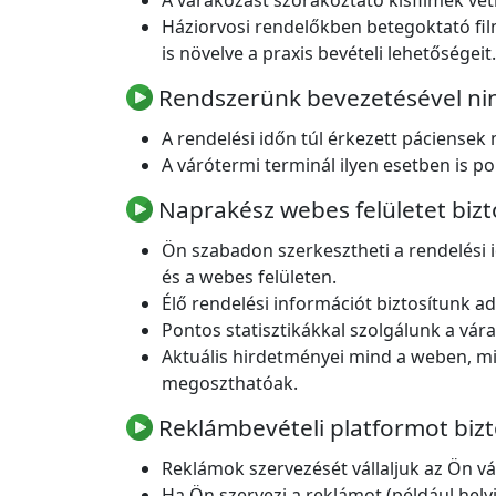
A várakozást szórakoztató kisfilmek vet
Háziorvosi rendelőkben betegoktató film
is növelve a praxis bevételi lehetőségeit.
Rendszerünk bevezetésével ninc
A rendelési időn túl érkezett páciensek
A várótermi terminál ilyen esetben is po
Naprakész webes felületet bizt
Ön szabadon szerkesztheti a rendelési 
és a webes felületen.
Élő rendelési információt biztosítunk ad
Pontos statisztikákkal szolgálunk a vár
Aktuális hirdetményei mind a weben, mi
megoszthatóak.
Reklámbevételi platformot bizt
Reklámok szervezését vállaljuk az Ön v
Ha Ön szervezi a reklámot (például hely