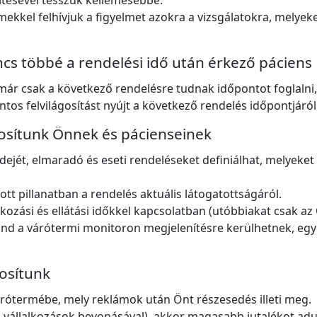
ítésével tesszük kellemesebbé.
ekkel felhívjuk a figyelmet azokra a vizsgálatokra, melyeke
s többé a rendelési idő után érkező páciens
 már csak a következő rendelésre tudnak időpontot foglalni,
ntos felvilágosítást nyújt a következő rendelés időpontjáról
osítunk Önnek és pácienseinek
idejét, elmaradó és eseti rendeléseket definiálhat, melyek
ott pillanatban a rendelés aktuális látogatottságáról.
akozási és ellátási időkkel kapcsolatban (utóbbiakat csak a
nd a várótermi monitoron megjelenítésre kerülhetnek, egye
osítunk
árótermébe, mely reklámok után Önt részesedés illeti meg.
i vállalkozások bevonásával), akkor magasabb jutalékot ad