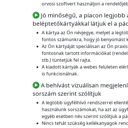
orvosi szoftvert használjon a rendelőjé
Jó minőségű, a piacon legjobb 
beléptetőkártyákkal látjuk el a pá
A kártya az Ön névjegye, melyet a legtö
fontos számunkra, hogy jó benyomást k
Az Ön kártyáját speciálisan az Ön praxis
fontosnak tartott információkat (rendel
stb.) tüntetjük fel rajta.
A kiadott kártyák a webes felületen elé
is funkcionálnak.
A behívást vizuálisan megjelení
sorszám szerint szólítjuk
A legtöbb ügyfélhívó rendszerrel ellen
használunk sorszámokat, ha azt az ügyf
egyéb esetben név szerint szólítjuk a pá
Nincs tehát szükség kellékanyagok rend