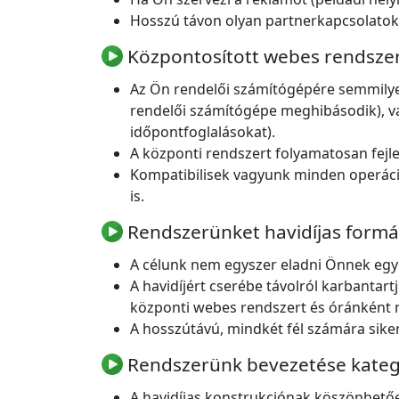
Hosszú távon olyan partnerkapcsolatokat
Központosított webes rendsze
Az Ön rendelői számítógépére semmilyen
rendelői számítógépe meghibásodik), vag
időpontfoglalásokat).
A központi rendszert folyamatosan fejle
Kompatibilisek vagyunk minden operáció
is.
Rendszerünket havidíjas formá
A célunk nem egyszer eladni Önnek egy
A havidíjért cserébe távolról karbantar
központi webes rendszert és óránként 
A hosszútávú, mindkét fél számára sik
Rendszerünk bevezetése kateg
A havidíjas konstrukciónak köszönhetőe