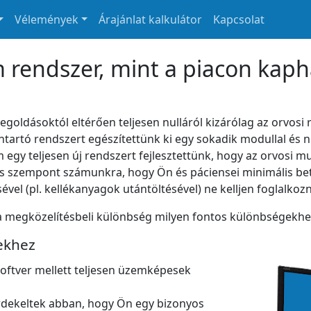
Vélemények
Árajánlat kalkulátor
Kapcsolat
 rendszer, mint a piacon kaph
ldásoktól eltérően teljesen nulláról kizárólag az orvosi r
ántartó rendszert egészítettünk ki egy sokadik modullal és 
egy teljesen új rendszert fejlesztettünk, hogy az orvosi m
s szempont számunkra, hogy Ön és páciensei minimális be
el (pl. kellékanyagok utántöltésével) ne kelljen foglalkozn
a megközelítésbeli különbség milyen fontos különbségekhez
ekhez
zoftver mellett teljesen üzemképesek
dekeltek abban, hogy Ön egy bizonyos