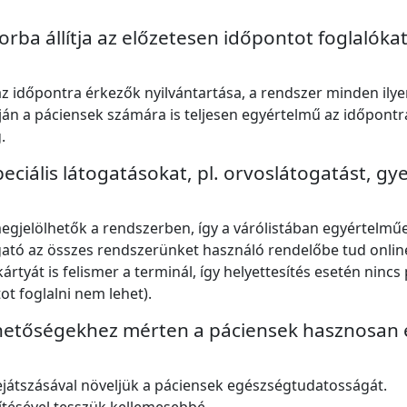
a állítja az előzetesen időpontot foglalóka
 időpontra érkezők nyilvántartása, a rendszer minden ilyen 
ján a páciensek számára is teljesen egyértelmű az időpontr
.
eciális látogatásokat, pl. orvoslátogatást, g
egjelölhetők a rendszerben, így a várólistában egyértelműe
gató az összes rendszerünket használó rendelőbe tud online
ártyát is felismer a terminál, így helyettesítés esetén ninc
ot foglalni nem lehet).
hetőségekhez mérten a páciensek hasznosan é
ejátszásával növeljük a páciensek egészségtudatosságát.