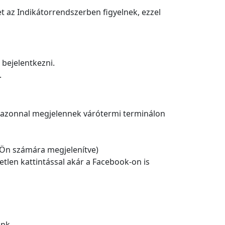
t az Indikátorrendszerben figyelnek, ezzel
 bejelentkezni.
.
et azonnal megjelennek várótermi terminálon
z Ön számára megjelenítve)
tlen kattintással akár a Facebook-on is
unk.