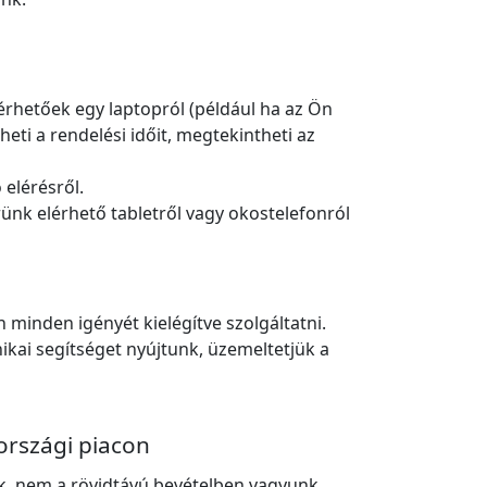
rhetőek egy laptopról (például ha az Ön
ti a rendelési időit, megtekintheti az
elérésről.
nk elérhető tabletről vagy okostelefonról
inden igényét kielégítve szolgáltatni.
ikai segítséget nyújtunk, üzemeltetjük a
rszági piacon
ük, nem a rövidtávú bevételben vagyunk