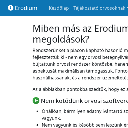
Erodium
Kezdőlap
Tájékoztató orvosoknak
Miben más az Erodium
megoldások?
Rendszerünket a piacon kapható hasonló mego
fejlesztettük ki - nem egy orvosi betegnyilv
bújtattunk orvosi rendszer köntösbe, hanem 
aspektusát maximálisan támogassuk. Fonto
használhassanak, és a rendszer üzemeltetésév
Az alábbiakban pontokba szedtük, hogy ez 
Nem kötődünk orvosi szoftver
Önállóan, bármilyen adatnyilvántartó s
vagyunk.
Nem vagyunk és később sem leszünk ér