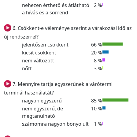
nehezen érthető és átlátható
2 %
a hívás és a sorrend
6. Csökkent-e véleménye szerint a várakozási idő az
új rendszerrel?
jelentősen csökkent
66 %
kicsit csökkent
20 %
nem változott
8 %
nőtt
3 %
7. Mennyire tartja egyszerűnek a várótermi
terminál használatát?
nagyon egyszerű
85 %
nem egyszerű, de
10 %
megtanulható
számomra nagyon bonyolult
1 %