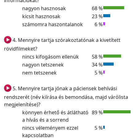
információkat?
nagyon hasznosak
68 %
kicsit hasznosak
23 %
számomra haszontalanok
6 %
4. Mennyire tartja szórakoztatónak a kivetített
rövidfilmeket?
nincs kifogásom ellenük
58 %
nagyon tetszenek
34 %
nem tetszenek
5 %
5. Mennyire tartja jónak a páciensek behívási
rendszerét (név kiírása és bemondása, majd várólista
megjelenítése)?
könnyen érhető és átlátható
89 %
a hívás és a sorrend
nincs véleményem ezzel
5 %
kapcsolatban