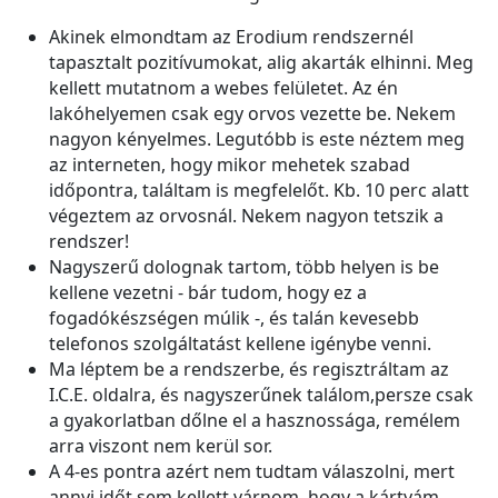
Akinek elmondtam az Erodium rendszernél
tapasztalt pozitívumokat, alig akarták elhinni. Meg
kellett mutatnom a webes felületet. Az én
lakóhelyemen csak egy orvos vezette be. Nekem
nagyon kényelmes. Legutóbb is este néztem meg
az interneten, hogy mikor mehetek szabad
időpontra, találtam is megfelelőt. Kb. 10 perc alatt
végeztem az orvosnál. Nekem nagyon tetszik a
rendszer!
Nagyszerű dolognak tartom, több helyen is be
kellene vezetni - bár tudom, hogy ez a
fogadókészségen múlik -, és talán kevesebb
telefonos szolgáltatást kellene igénybe venni.
Ma léptem be a rendszerbe, és regisztráltam az
I.C.E. oldalra, és nagyszerűnek találom,persze csak
a gyakorlatban dőlne el a hasznossága, remélem
arra viszont nem kerül sor.
A 4-es pontra azért nem tudtam válaszolni, mert
annyi időt sem kellett várnom, hogy a kártyám