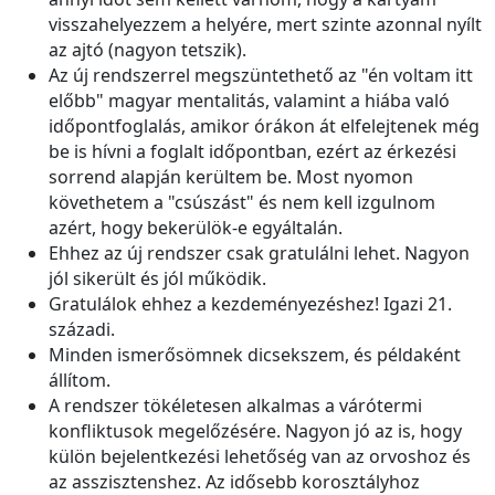
visszahelyezzem a helyére, mert szinte azonnal nyílt
az ajtó (nagyon tetszik).
Az új rendszerrel megszüntethető az "én voltam itt
előbb" magyar mentalitás, valamint a hiába való
időpontfoglalás, amikor órákon át elfelejtenek még
be is hívni a foglalt időpontban, ezért az érkezési
sorrend alapján kerültem be. Most nyomon
követhetem a "csúszást" és nem kell izgulnom
azért, hogy bekerülök-e egyáltalán.
Ehhez az új rendszer csak gratulálni lehet. Nagyon
jól sikerült és jól működik.
Gratulálok ehhez a kezdeményezéshez! Igazi 21.
századi.
Minden ismerősömnek dicsekszem, és példaként
állítom.
A rendszer tökéletesen alkalmas a várótermi
konfliktusok megelőzésére. Nagyon jó az is, hogy
külön bejelentkezési lehetőség van az orvoshoz és
az asszisztenshez. Az idősebb korosztályhoz