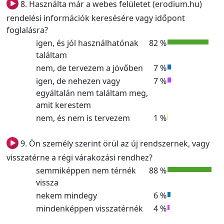
8. Használta már a webes felületet (erodium.hu)
rendelési információk keresésére vagy időpont
foglalásra?
igen, és jól használhatónak
82 %
találtam
nem, de tervezem a jövőben
7 %
igen, de nehezen vagy
7 %
egyáltalán nem találtam meg,
amit kerestem
nem, és nem is tervezem
1 %
9. Ön személy szerint örül az új rendszernek, vagy
visszatérne a régi várakozási rendhez?
semmiképpen nem térnék
88 %
vissza
nekem mindegy
6 %
mindenképpen visszatérnék
4 %