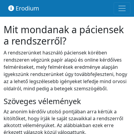
Erodium
Mit mondanak a páciensek
a rendszerről?
A rendszerünket használó páciensek körében
rendszeren végzünk papír alapú és online kérdőíves
felméréseket, mely felmérések eredménye alapján
igyekszünk rendszerünket úgy továbbfejleszteni, hogy
az a lehető legszélesebb igényeket lefedje mind orvosi
oldalról, mind pedig a betegek szemszögéből.
Szöveges vélemények
Az anonim kérdőív utolsó pontjában arra kértük a
kitöltőket, hogy írják le saját szavaikkal a rendszerről
alkotott véleményüket. Az alábbiakban ezek erre
érkezett válaszok közül válogattunk.