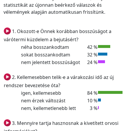
statisztikát az újonnan beérkező válaszok és
vélemények alapján automatikusan frissítünk.
1. Okozott-e Önnek korábban bosszúságot a
várótermi küzdelem a bejutásért?
néha bosszankodtam
42 %
sokat bosszankodtam
32 %
nem jelentett bosszúságot
24 %
2. Kellemesebben telik-e a várakozási idő az új
rendszer bevezetése óta?
igen, kellemesebb
84 %
nem érzek változást
10 %
nem, kellemetlenebb lett
3 %
3. Mennyire tartja hasznosnak a kivetített orvosi