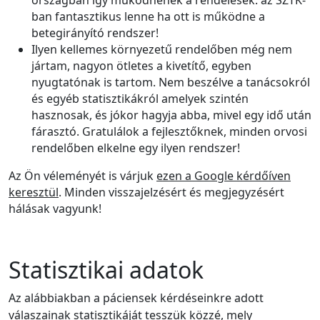
országban így működnének a rendelések: az SZTK-
ban fantasztikus lenne ha ott is működne a
betegirányító rendszer!
Ilyen kellemes környezetű rendelőben még nem
jártam, nagyon ötletes a kivetítő, egyben
nyugtatónak is tartom. Nem beszélve a tanácsokról
és egyéb statisztikákról amelyek szintén
hasznosak, és jókor hagyja abba, mivel egy idő után
fárasztó. Gratulálok a fejlesztőknek, minden orvosi
rendelőben elkelne egy ilyen rendszer!
Az Ön véleményét is várjuk
ezen a Google kérdőíven
keresztül
. Minden visszajelzésért és megjegyzésért
hálásak vagyunk!
Statisztikai adatok
Az alábbiakban a páciensek kérdéseinkre adott
válaszainak statisztikáját tesszük közzé, mely