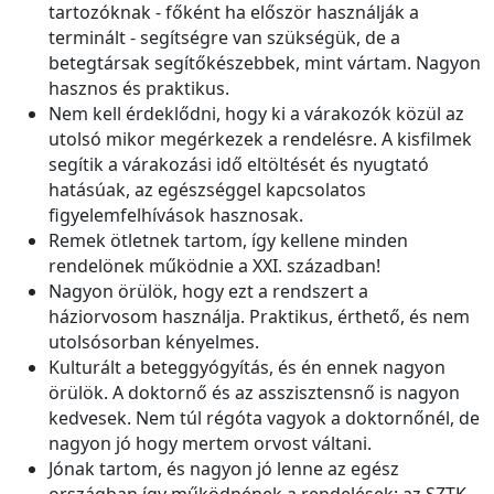
tartozóknak - főként ha először használják a
terminált - segítségre van szükségük, de a
betegtársak segítőkészebbek, mint vártam. Nagyon
hasznos és praktikus.
Nem kell érdeklődni, hogy ki a várakozók közül az
utolsó mikor megérkezek a rendelésre. A kisfilmek
segítik a várakozási idő eltöltését és nyugtató
hatásúak, az egészséggel kapcsolatos
figyelemfelhívások hasznosak.
Remek ötletnek tartom, így kellene minden
rendelönek működnie a XXI. században!
Nagyon örülök, hogy ezt a rendszert a
háziorvosom használja. Praktikus, érthető, és nem
utolsósorban kényelmes.
Kulturált a beteggyógyítás, és én ennek nagyon
örülök. A doktornő és az asszisztensnő is nagyon
kedvesek. Nem túl régóta vagyok a doktornőnél, de
nagyon jó hogy mertem orvost váltani.
Jónak tartom, és nagyon jó lenne az egész